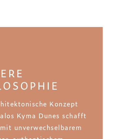
ERE
LOSOPHIE
chitektonische Konzept
ralos Kyma Dunes schafft
mit unverwechselbarem
ter, authentischem