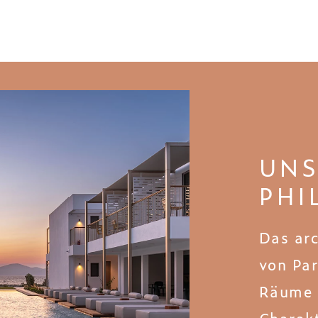
UNS
PHI
Das ar
von Pa
Räume 
Charak