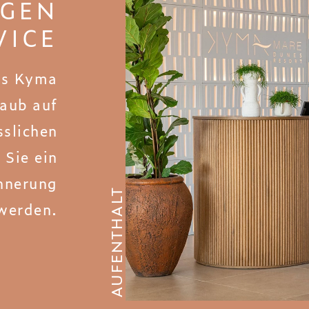
NGEN
VICE
os Kyma
laub auf
slichen
 Sie ein
innerung
AUFENTHALT
werden.