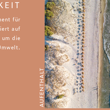
KEIT
ent für
iert auf
e um die
Umwelt.
AUFENTHALT