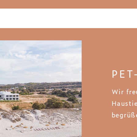
PET
Wir fre
Haustie
begrüß